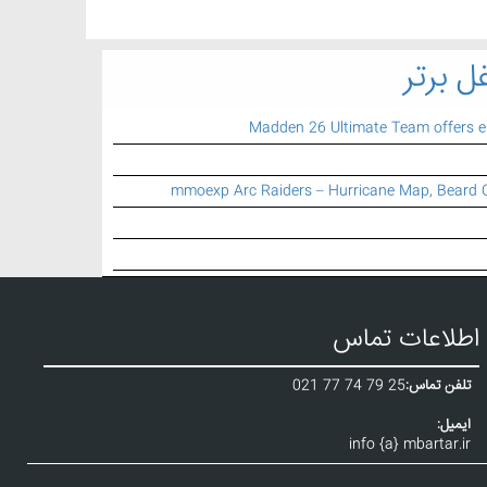
ل برتر
Madden 26 Ultimate Team offers 
mmoexp Arc Raiders – Hurricane Map, Beard 
اطلاعات تماس
تلفن تماس:
021 77 74 79 25
ایمیل:
info {a} mbartar.ir