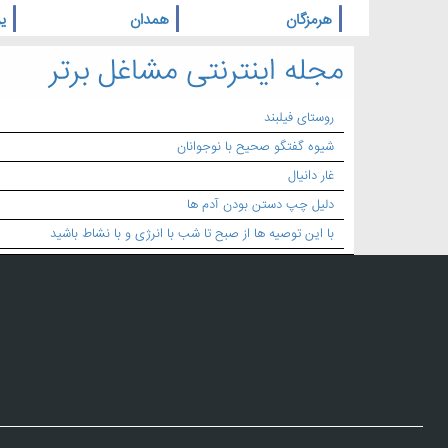
هرمزگان
همدان
یز
مجله اینترنتی مشاغل برتر
روستای فیلبند
شیوه گفتگو صحیح با نوجوانان
غار دانیال
دلیل چپ دستن بودن آدم ها
با این توصیه ها از صبح تا شب با انرژی و با نشاط باشید