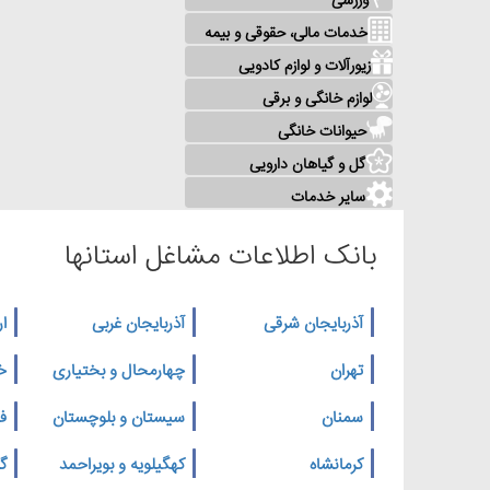
ورزشی
خدمات مالی، حقوقی و بیمه
زیورآلات و لوازم کادویی
لوازم خانگی و برقی
حیوانات خانگی
گل و گیاهان دارویی
سایر خدمات
بانک اطلاعات مشاغل استانها
آذربایجان شرقی
آذربایجان غربی
ار
تهران
چهارمحال و بختیاری
خ
سمنان
سیستان و بلوچستان
ف
کرمانشاه
کهگیلویه و بویراحمد
گ