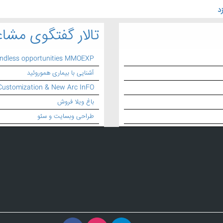
د
تالار گفتگوی مشاغ
endless opportunities MMOEXP
آشنایی با بیماری هموروئید
Customization & New Arc InFO
باغ ویلا فروش
طراحی وبسایت و سئو