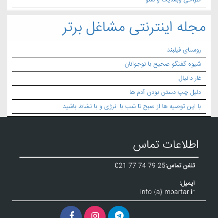
طراحی وبسایت و سئو
مجله اینترنتی مشاغل برتر
روستای فیلبند
شیوه گفتگو صحیح با نوجوانان
غار دانیال
دلیل چپ دستن بودن آدم ها
با این توصیه ها از صبح تا شب با انرژی و با نشاط باشید
اطلاعات تماس
تلفن تماس:
021 77 74 79 25
ایمیل:
info {a} mbartar.ir