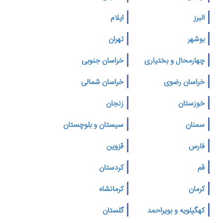
البرز
ایلام
بوشهر
تهران
چهارمحال و بختیاری
خراسان جنوبی
خراسان رضوی
خراسان شمالی
خوزستان
زنجان
سمنان
سیستان و بلوچستان
فارس
قزوین
قم
کردستان
کرمان
کرمانشاه
کهگیلویه و بویراحمد
گلستان