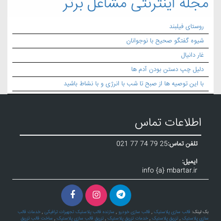
مجله اینترنتی مشاغل برتر
روستای فیلبند
شیوه گفتگو صحیح با نوجوانان
غار دانیال
دلیل چپ دستن بودن آدم ها
با این توصیه ها از صبح تا شب با انرژی و با نشاط باشید
اطلاعات تماس
تلفن تماس:
021 77 74 79 25
ایمیل:
info {a} mbartar.ir
بک لینک:
قالب سازی پلاستیک
,
قالب سازی خودرو
,
سازنده قالب پلاستیک تجهیزات ترافیکی
,
خدمات قالب
سازی پلاستیک
,
تزریق پلاستیک
,
خدمات تزریق پلاستیک
,
تزریق قالب سازی پلاستیک
,
ساخت قالب تزریق