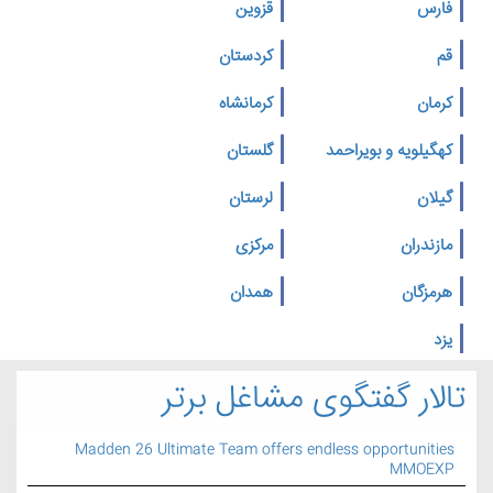
فارس
قزوین
قم
کردستان
کرمان
کرمانشاه
کهگیلویه و بویراحمد
گلستان
گیلان
لرستان
مازندران
مرکزی
هرمزگان
همدان
یزد
تالار گفتگوی مشاغل برتر
Madden 26 Ultimate Team offers endless opportunities
MMOEXP