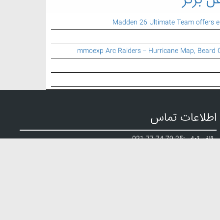
ل برتر
Madden 26 Ultimate Team offers 
mmoexp Arc Raiders – Hurricane Map, Beard 
اطلاعات تماس
تلفن تماس:
021 77 74 79 25
ایمیل:
info {a} mbartar.ir
الب تزریق پلاستیک
,
طراحی وبسایت
,
خدمات سئوی وبسایت