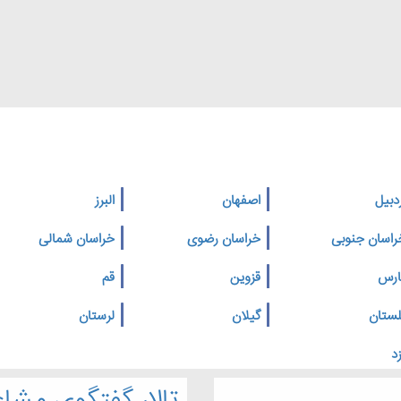
دبیل
اصفهان
البرز
راسان جنوبی
خراسان رضوی
خراسان شمالی
ارس
قزوین
قم
لستان
گیلان
لرستان
د