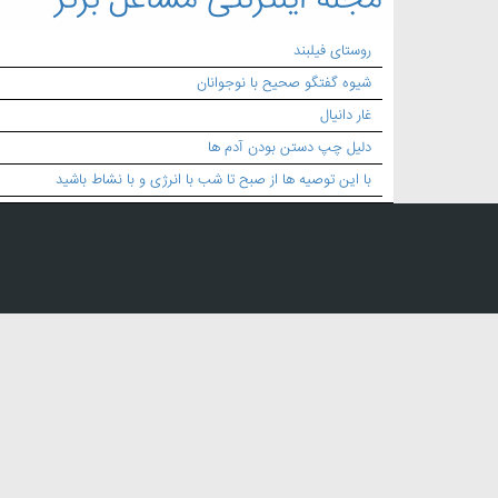
مجله اینترنتی مشاغل برتر
روستای فیلبند
شیوه گفتگو صحیح با نوجوانان
غار دانیال
دلیل چپ دستن بودن آدم ها
با این توصیه ها از صبح تا شب با انرژی و با نشاط باشید
بک لینک:
قالب سازی پلاستیک
,
قالب سازی خودرو
,
سازنده قالب پلاستیک تجهیزات ترافیکی
,
خدمات قالب سازی پلا