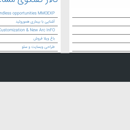
تالار گفتگوی مشاغ
endless opportunities MMOEXP
آشنایی با بیماری هموروئید
Customization & New Arc InFO
باغ ویلا فروش
طراحی وبسایت و سئو
ستیک
,
تزریق پلاستیک
,
خدمات تزریق پلاستیک
,
تزریق قالب سازی پلاستیک
,
ساخت قالب تزریق پلاستیک
,
طراحی و ساخت ق