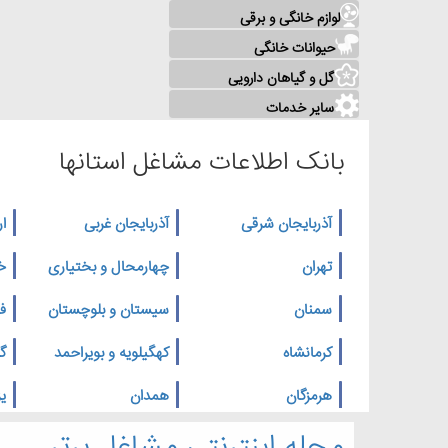
لوازم خانگی و برقی
حیوانات خانگی
گل و گیاهان دارویی
سایر خدمات
بانک اطلاعات مشاغل استانها
آذربایجان شرقی
آذربایجان غربی
ار
تهران
چهارمحال و بختیاری
خ
سمنان
سیستان و بلوچستان
ف
کرمانشاه
کهگیلویه و بویراحمد
گ
هرمزگان
همدان
یز