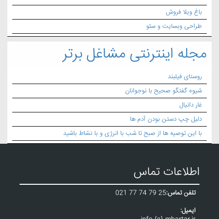
باغ ویلا فروش
طراحی وبسایت و سئو
مجله اینترنتی مشاغل برتر
روستای فیلبند
شیوه گفتگو صحیح با نوجوانان
غار دانیال
دلیل چپ دستن بودن آدم ها
با این توصیه ها از صبح تا شب با انرژی و با نشاط باشید
اطلاعات تماس
تلفن تماس:
021 77 74 79 25
ایمیل: