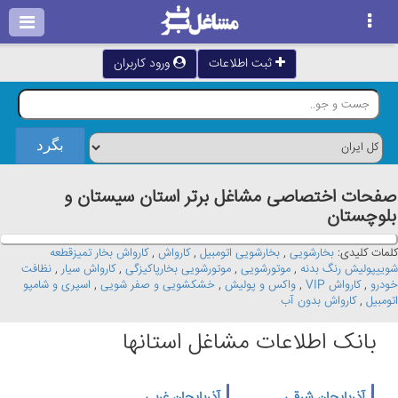
ثبت اطلاعات
ورود کاربران
صفحات اختصاصی مشاغل برتر استان سيستان و
بلوچستان
کلمات کلیدی:
بخارشویی
,
بخارشویی اتومبیل
,
کارواش
,
کارواش بخار تمیزقطعه
شوییپولیش رنگ بدنه
,
موتورشویی
,
موتورشویی بخارپاکیزگی
,
کارواش سیار
,
نظافت
خودرو
,
کارواش VIP
,
واکس و پولیش
,
خشکشویی و صفر شویی
,
اسپری و شامپو
اتومبیل
,
کارواش بدون آب
بانک اطلاعات مشاغل استانها
آذربایجان شرقی
آذربایجان غربی