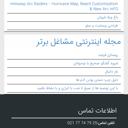
mmoexp Arc Raiders – Hurricane Map, Beard Customization
& New Arc InFO
باغ ویلا فروش
طراحی وبسایت و سئو
مجله اینترنتی مشاغل برتر
روستای فیلبند
شیوه گفتگو صحیح با نوجوانان
غار دانیال
دلیل چپ دستن بودن آدم ها
با این توصیه ها از صبح تا شب با انرژی و با نشاط باشید
اطلاعات تماس
تلفن تماس:
021 77 74 79 25