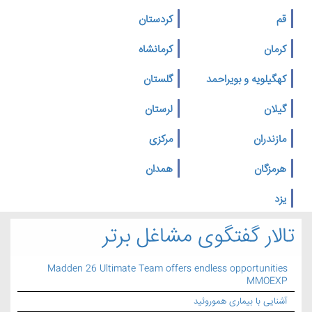
قم
کردستان
کرمان
کرمانشاه
کهگیلویه و بویراحمد
گلستان
گیلان
لرستان
مازندران
مرکزی
هرمزگان
همدان
یزد
تالار گفتگوی مشاغل برتر
Madden 26 Ultimate Team offers endless opportunities
MMOEXP
آشنایی با بیماری هموروئید