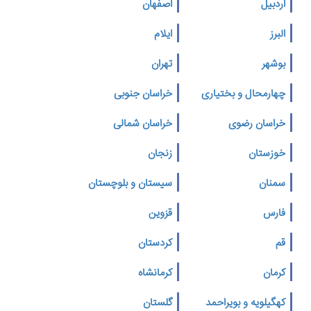
اردبیل
اصفهان
البرز
ایلام
بوشهر
تهران
چهارمحال و بختیاری
خراسان جنوبی
خراسان رضوی
خراسان شمالی
خوزستان
زنجان
سمنان
سیستان و بلوچستان
فارس
قزوین
قم
کردستان
کرمان
کرمانشاه
کهگیلویه و بویراحمد
گلستان