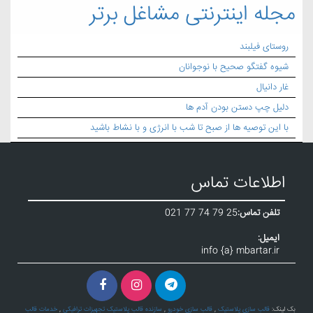
مجله اینترنتی مشاغل برتر
روستای فیلبند
شیوه گفتگو صحیح با نوجوانان
غار دانیال
دلیل چپ دستن بودن آدم ها
با این توصیه ها از صبح تا شب با انرژی و با نشاط باشید
اطلاعات تماس
تلفن تماس:
021 77 74 79 25
ایمیل:
info {a} mbartar.ir
بک لینک:
قالب سازی پلاستیک
,
قالب سازی خودرو
,
سازنده قالب پلاستیک تجهیزات ترافیکی
,
خدمات قالب