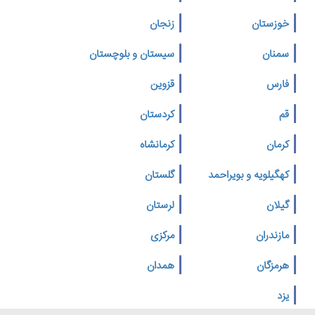
خوزستان
زنجان
سمنان
سیستان و بلوچستان
فارس
قزوین
قم
کردستان
کرمان
کرمانشاه
کهگیلویه و بویراحمد
گلستان
گیلان
لرستان
مازندران
مرکزی
هرمزگان
همدان
یزد