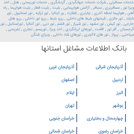
خدمات مسافرتی
,
شرکت خدمات جهانگردی
,
گردشگری
,
خدمات توریستی
,
هتل
,
اخذ
ویزا تور
,
مسافربری
,
مسافر
,
آژانس هواپیمایی
,
بلیت
,
بلیت قطار
,
بلیت هواپیما
,
راه
آهن
,
هواپیما لحظه آخری
,
چارتری
,
قطارت
,
ور ایتالیا
,
تور ترکیه
,
تور استانبول
,
تور
تایلند
,
تور مالزی
,
قیمتهای بلیط های داخلی
,
رزرو بلیط
,
رزرو تور داخلی
,
رزرو هتل
خارجی
,
تور کیش
,
تور مشهد
,
تور شیراز
,
تور قشم
,
تور دبی
,
تور آنتالیا
,
توراستانبل
,
تور
گرجستان
,
آفر تور
,
اقامت
,
تورهای ایرانگردی
,
اخذ ویزا
,
توریسم
,
تجاری
,
تفریحی
,
سیاحتی
,
پرواز
,
تور های لاکچری
,
تورهای شاد داخلی
,
ویزای شنگن
بانک اطلاعات مشاغل استانها
آذربایجان شرقی
آذربایجان غربی
اردبیل
اصفهان
البرز
ایلام
بوشهر
تهران
چهارمحال و بختیاری
خراسان جنوبی
خراسان رضوی
خراسان شمالی