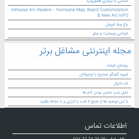
آشنایی با بیماری هموروئید
mmoexp Arc Raiders – Hurricane Map, Beard Customization
& New Arc InFO
باغ ویلا فروش
طراحی وبسایت و سئو
مجله اینترنتی مشاغل برتر
روستای فیلبند
شیوه گفتگو صحیح با نوجوانان
غار دانیال
دلیل چپ دستن بودن آدم ها
با این توصیه ها از صبح تا شب با انرژی و با نشاط باشید
اطلاعات تماس