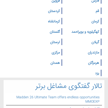
فارس
قزوین
قم
کردستان
کرمان
کرمانشاه
کهگیلویه و بویراحمد
گلستان
گیلان
لرستان
مازندران
مرکزی
هرمزگان
همدان
یزد
تالار گفتگوی مشاغل برتر
Madden 26 Ultimate Team offers endless opportunities
MMOEXP