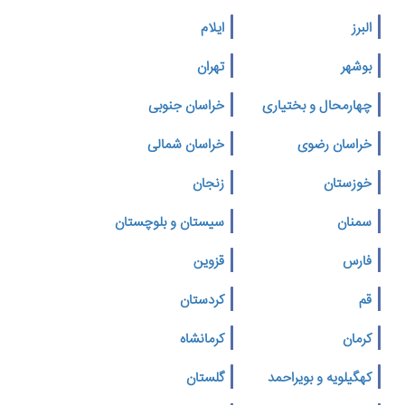
البرز
ایلام
بوشهر
تهران
چهارمحال و بختیاری
خراسان جنوبی
خراسان رضوی
خراسان شمالی
خوزستان
زنجان
سمنان
سیستان و بلوچستان
فارس
قزوین
قم
کردستان
کرمان
کرمانشاه
کهگیلویه و بویراحمد
گلستان