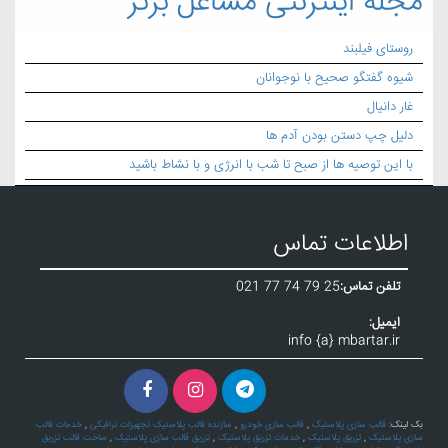
مجله اینترنتی مشاغل برتر
روستای فیلبند
شیوه گفتگو صحیح با نوجوانان
غار دانیال
دلیل چپ دستن بودن آدم ها
با این توصیه ها از صبح تا شب با انرژی و با نشاط باشید
اطلاعات تماس
تلفن تماس:
021 77 74 79 25
ایمیل:
info {a} mbartar.ir
بک لینک:
قالب سازی پلاستیک
,
قالب سازی خودرو
,
سازنده قالب پلاستیک تجهیزات ترافیکی
,
خدمات قالب
سازی پلاستیک
,
تزریق پلاستیک
,
خدمات تزریق پلاستیک
,
تزریق قالب سازی پلاستیک
,
ساخت قالب تزریق