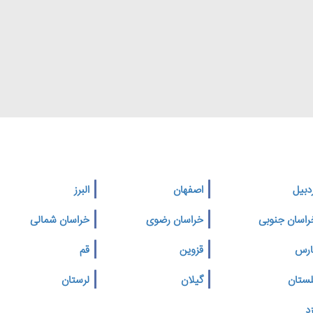
دبیل
اصفهان
البرز
راسان جنوبی
خراسان رضوی
خراسان شمالی
ارس
قزوین
قم
لستان
گیلان
لرستان
د