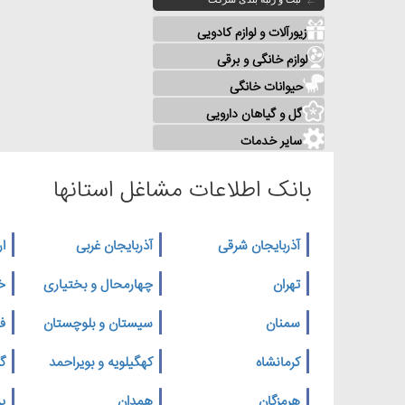
زیورآلات و لوازم کادویی
لوازم خانگی و برقی
حیوانات خانگی
گل و گیاهان دارویی
سایر خدمات
بانک اطلاعات مشاغل استانها
آذربایجان شرقی
آذربایجان غربی
ار
تهران
چهارمحال و بختیاری
خ
سمنان
سیستان و بلوچستان
ف
کرمانشاه
کهگیلویه و بویراحمد
گ
هرمزگان
همدان
یز