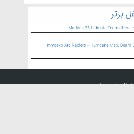
ل برتر
Madden 26 Ultimate Team offers 
mmoexp Arc Raiders – Hurricane Map, Beard 
اطلاعات تماس
تلفن تماس:
021 77 74 79 25
ایمیل:
info {a} mbartar.ir